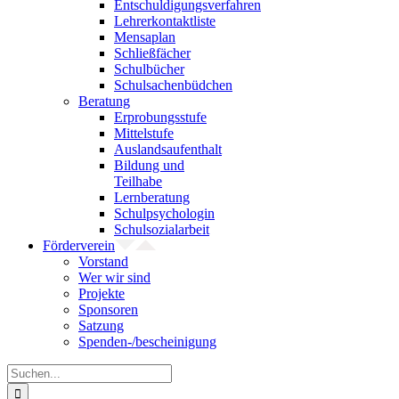
Entschuldigungsverfahren
Lehrerkontaktliste
Mensaplan
Schließfächer
Schulbücher
Schulsachenbüdchen
Beratung
Erprobungsstufe
Mittelstufe
Auslandsaufenthalt
Bildung und
Teilhabe
Lernberatung
Schulpsychologin
Schulsozialarbeit
Förderverein
Vorstand
Wer wir sind
Projekte
Sponsoren
Satzung
Spenden-/bescheinigung
Suche
nach: