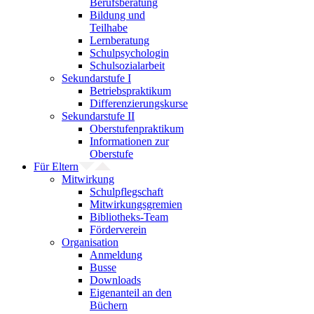
Berufsberatung
Bildung und
Teilhabe
Lernberatung
Schulpsychologin
Schulsozialarbeit
Sekundarstufe I
Betriebspraktikum
Differenzierungskurse
Sekundarstufe II
Oberstufenpraktikum
Informationen zur
Oberstufe
Für Eltern
Mitwirkung
Schulpflegschaft
Mitwirkungsgremien
Bibliotheks-Team
Förderverein
Organisation
Anmeldung
Busse
Downloads
Eigenanteil an den
Büchern