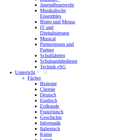
Jugendfeuerwehr
Musikalische
Ensembles
Bistro und Mensa
IT und
Digitalisierung
Musical
Partnerinnen und
Partner
Schulfahrten
Schulsanitätsdienst
Technik eSG
Unterricht
Fächer
Biologie
Chemie
Deutsch
Englisch
Erdkunde
Französisch
Geschichte
Informatik
Italienisch
Kunst
Latein