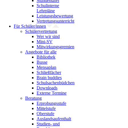
Stundentafel
Schulinterne
Lehrpläne
Leistungsbewertung
Vertretungsunterricht
Für Schüler/innen
Schülervertretung
Wer wir sind
Mini-SV
Mitwirkungsgremien
Angebote für alle
Bibliothek
Busse
Mensaplan
Schließfächer
Brain buddies
Schulsachenbüdchen
Downloads
Externe Termine
Beratung
Erprobungsstufe
Mittelstufe
Oberstufe
Auslandsaufenthalt
Studien- und