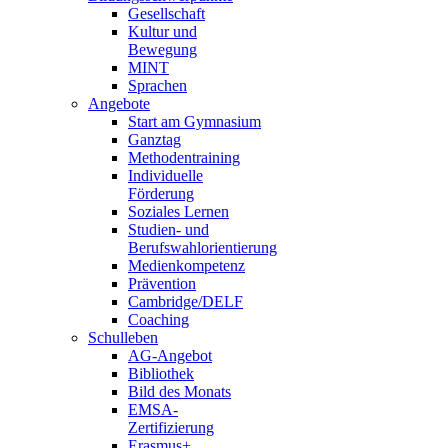
Gesellschaft
Kultur und
Bewegung
MINT
Sprachen
Angebote
Start am Gymnasium
Ganztag
Methodentraining
Individuelle
Förderung
Soziales Lernen
Studien- und
Berufswahlorientierung
Medienkompetenz
Prävention
Cambridge/DELF
Coaching
Schulleben
AG-Angebot
Bibliothek
Bild des Monats
EMSA-
Zertifizierung
Erasmus+