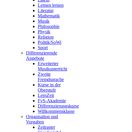
Lernen lernen
Literatur
Mathematik
Musik
Philosophie
Physik
Religion
Politik/SoWi
Sport
Differenzierende
Angebote
Erweiterter
Musikunterricht
Zweite
Fremdsprache
Kurse in der
Oberstufe
LernZeit
FvS-Akademie
Differenzierungskurse
Willkommensklasse
Organisation und
Vorgaben
Zeitraster