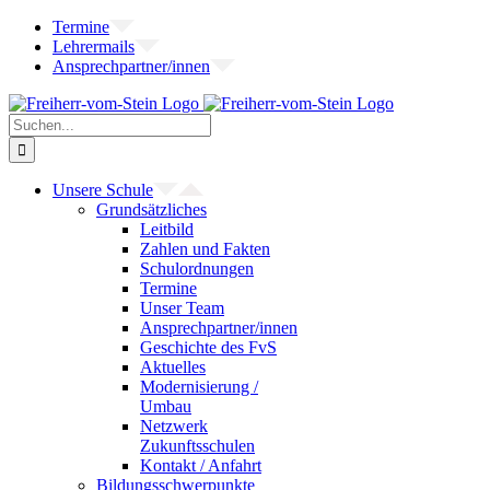
Zum
Termine
Inhalt
Lehrermails
springen
Ansprechpartner/innen
Suche
nach:
Unsere Schule
Grundsätzliches
Leitbild
Zahlen und Fakten
Schulordnungen
Termine
Unser Team
Ansprechpartner/innen
Geschichte des FvS
Aktuelles
Modernisierung /
Umbau
Netzwerk
Zukunftsschulen
Kontakt / Anfahrt
Bildungsschwerpunkte