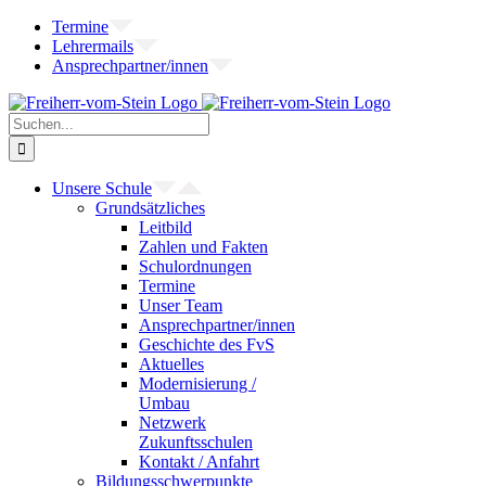
Zum
Termine
Inhalt
Lehrermails
springen
Ansprechpartner/innen
Suche
nach:
Unsere Schule
Grundsätzliches
Leitbild
Zahlen und Fakten
Schulordnungen
Termine
Unser Team
Ansprechpartner/innen
Geschichte des FvS
Aktuelles
Modernisierung /
Umbau
Netzwerk
Zukunftsschulen
Kontakt / Anfahrt
Bildungsschwerpunkte