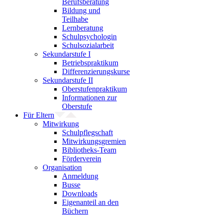
Berufsberatung
Bildung und
Teilhabe
Lernberatung
Schulpsychologin
Schulsozialarbeit
Sekundarstufe I
Betriebspraktikum
Differenzierungskurse
Sekundarstufe II
Oberstufenpraktikum
Informationen zur
Oberstufe
Für Eltern
Mitwirkung
Schulpflegschaft
Mitwirkungsgremien
Bibliotheks-Team
Förderverein
Organisation
Anmeldung
Busse
Downloads
Eigenanteil an den
Büchern