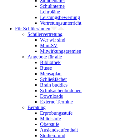
Stundentafel
Schulinterne
Lehrpläne
Leistungsbewertung
Vertretungsunterricht
Für Schüler/innen
Schülervertretung
Wer wir sind
Mini-SV
Mitwirkungsgremien
Angebote für alle
Bibliothek
Busse
Mensaplan
Schließfächer
Brain buddies
Schulsachenbüdchen
Downloads
Externe Termine
Beratung
Erprobungsstufe
Mittelstufe
Oberstufe
Auslandsaufenthalt
Studien- und