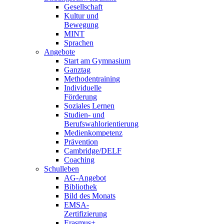
Gesellschaft
Kultur und
Bewegung
MINT
Sprachen
Angebote
Start am Gymnasium
Ganztag
Methodentraining
Individuelle
Förderung
Soziales Lernen
Studien- und
Berufswahlorientierung
Medienkompetenz
Prävention
Cambridge/DELF
Coaching
Schulleben
AG-Angebot
Bibliothek
Bild des Monats
EMSA-
Zertifizierung
Erasmus+