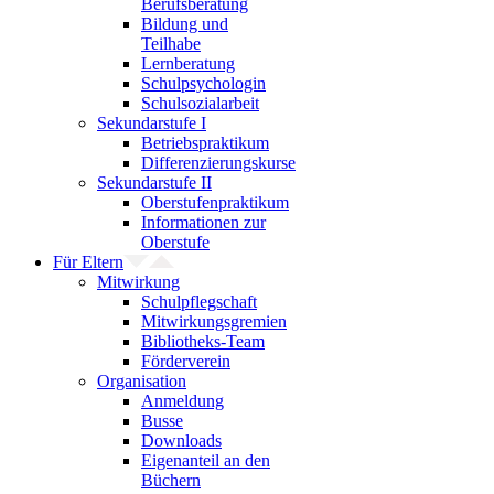
Berufsberatung
Bildung und
Teilhabe
Lernberatung
Schulpsychologin
Schulsozialarbeit
Sekundarstufe I
Betriebspraktikum
Differenzierungskurse
Sekundarstufe II
Oberstufenpraktikum
Informationen zur
Oberstufe
Für Eltern
Mitwirkung
Schulpflegschaft
Mitwirkungsgremien
Bibliotheks-Team
Förderverein
Organisation
Anmeldung
Busse
Downloads
Eigenanteil an den
Büchern