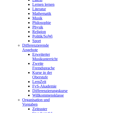
Lernen lernen
Literatur
Mathematik
Musik
Philosophie
Physik
Religion
Politik/SoWi
Sport
Differenzierende
Angebote
Erweiterter
Musikunterricht
Zweite
Fremdsprache
Kurse in der
Oberstufe
LernZeit
FvS-Akademie
Differenzierungskurse
Willkommensklasse
Organisation und
Vorgaben
Zeitraster