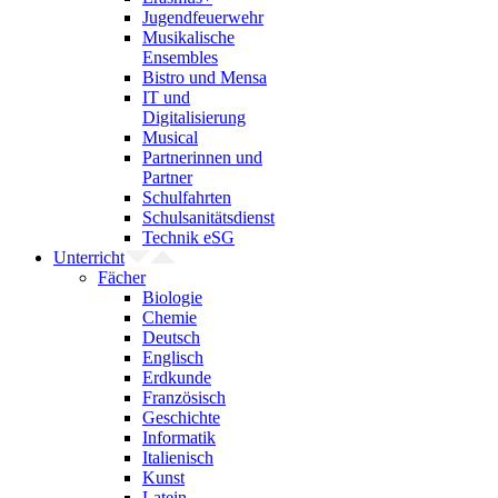
Jugendfeuerwehr
Musikalische
Ensembles
Bistro und Mensa
IT und
Digitalisierung
Musical
Partnerinnen und
Partner
Schulfahrten
Schulsanitätsdienst
Technik eSG
Unterricht
Fächer
Biologie
Chemie
Deutsch
Englisch
Erdkunde
Französisch
Geschichte
Informatik
Italienisch
Kunst
Latein