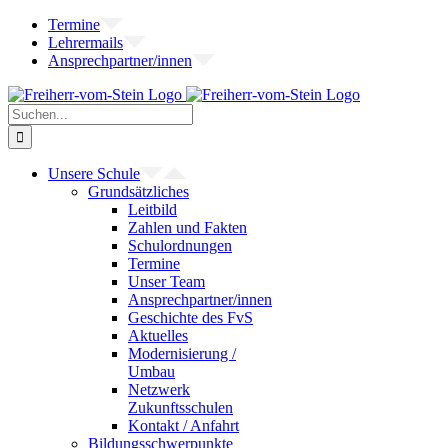
Zum
Termine
Inhalt
Lehrermails
springen
Ansprechpartner/innen
Suche
nach:
Unsere Schule
Grundsätzliches
Leitbild
Zahlen und Fakten
Schulordnungen
Termine
Unser Team
Ansprechpartner/innen
Geschichte des FvS
Aktuelles
Modernisierung /
Umbau
Netzwerk
Zukunftsschulen
Kontakt / Anfahrt
Bildungsschwerpunkte