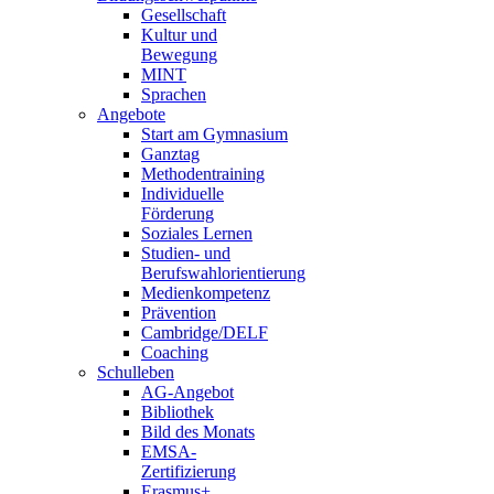
Gesellschaft
Kultur und
Bewegung
MINT
Sprachen
Angebote
Start am Gymnasium
Ganztag
Methodentraining
Individuelle
Förderung
Soziales Lernen
Studien- und
Berufswahlorientierung
Medienkompetenz
Prävention
Cambridge/DELF
Coaching
Schulleben
AG-Angebot
Bibliothek
Bild des Monats
EMSA-
Zertifizierung
Erasmus+