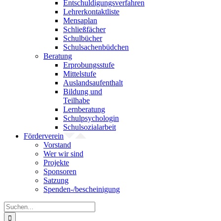
Entschuldigungsverfahren
Lehrerkontaktliste
Mensaplan
Schließfächer
Schulbücher
Schulsachenbüdchen
Beratung
Erprobungsstufe
Mittelstufe
Auslandsaufenthalt
Bildung und
Teilhabe
Lernberatung
Schulpsychologin
Schulsozialarbeit
Förderverein
Vorstand
Wer wir sind
Projekte
Sponsoren
Satzung
Spenden-/bescheinigung
Suche
nach: