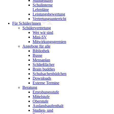
Stundentafel
Schulinterne
Lehrpläne
Leistungsbewertung
Vertretungsunterricht
Für Schüler/innen
Schülervertretung
Wer wir sind
Mini-SV
Mitwirkungsgremien
Angebote für alle
Bibliothek
Busse
Mensaplan
Schließfächer
Brain buddies
Schulsachenbüdchen
Downloads
Externe Termine
Beratung
Erprobungsstufe
Mittelstufe
Oberstufe
Auslandsaufenthalt
Studien- und