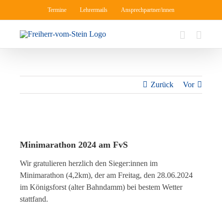
Zum
Termine
Lehrermails
Ansprechpartner/innen
Inhalt
springen
Zurück
Vor
Zeige
grösseres
Minimarathon 2024 am FvS
Bild
Wir gratulieren herzlich den Sieger:innen im
Minimarathon (4,2km), der am Freitag, den 28.06.2024
im Königsforst (alter Bahndamm) bei bestem Wetter
stattfand.