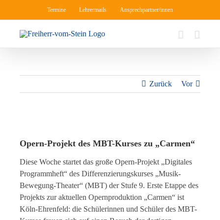
Zum
Termine
Lehrermails
Ansprechpartner/innen
Inhalt
springen
Zurück
Vor
Zeige
grösseres
Opern-Projekt des MBT-Kurses zu „Carmen“
Bild
Diese Woche startet das große Opern-Projekt „Digitales
Programmheft“ des Differenzierungskurses „Musik-
Bewegung-Theater“ (MBT) der Stufe 9. Erste Etappe des
Projekts zur aktuellen Opernproduktion „Carmen“ ist
Köln-Ehrenfeld: die Schülerinnen und Schüler des MBT-