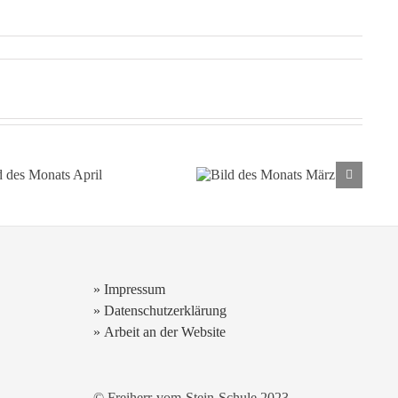
ild des Monats
Bild des Monats
April
März
» Impressum
» Datenschutzerklärung
» Arbeit an der Website
© Freiherr-vom-Stein-Schule 2023