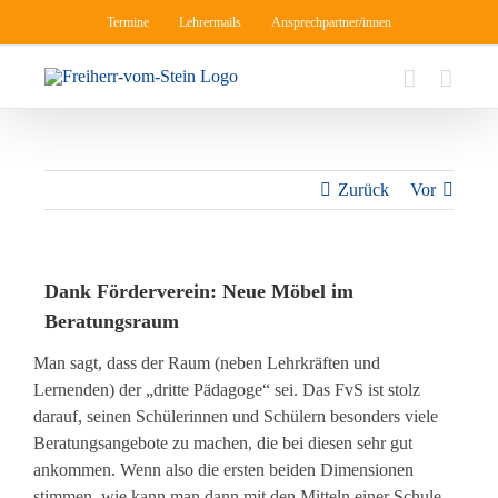
Zum
Termine
Lehrermails
Ansprechpartner/innen
Inhalt
springen
Zurück
Vor
Dank Förderverein: Neue Möbel im
Beratungsraum
Man sagt, dass der Raum (neben Lehrkräften und
Lernenden) der „dritte Pädagoge“ sei. Das FvS ist stolz
darauf, seinen Schülerinnen und Schülern besonders viele
Beratungsangebote zu machen
, die bei diesen sehr gut
ankommen
. Wenn also die ersten beiden Dimensionen
stimmen, wie kann man dann mit den Mitteln einer Schule